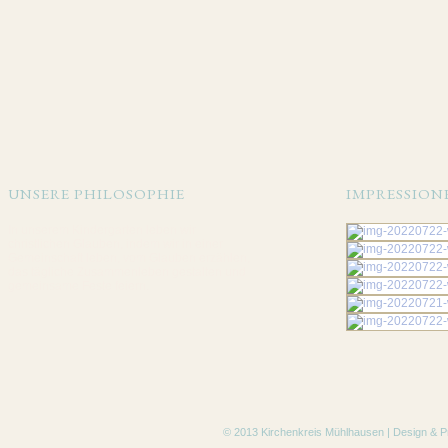
UNSERE PHILOSOPHIE
IMPRESSION
In unserem Kindergarten leben wir
christlichen Glauben, indem wir in einer
Gemeinschaft leben, vom Glauben erzählen,
das tägliche Zusammenleben gestalten und
gemeinsame Feste feiern.
© 2013 Kirchenkreis Mühlhausen | Design & 