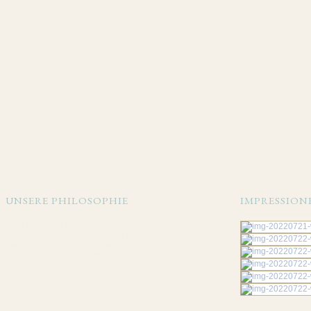
UNSERE PHILOSOPHIE
IMPRESSION
In unserem Kindergarten leben wir
christlichen Glauben, indem wir in einer
Gemeinschaft leben, vom Glauben erzählen,
das tägliche Zusammenleben gestalten und
gemeinsame Feste feiern.